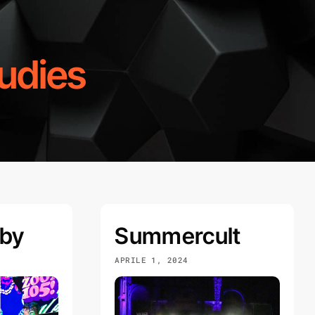
udies
gby
Summercult
APRILE 1, 2024