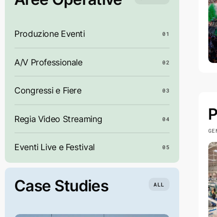
Produzione Eventi
01
A/V Professionale
02
Congressi e Fiere
03
P
Regia Video Streaming
04
GE
Eventi Live e Festival
05
Case Studies
ALL