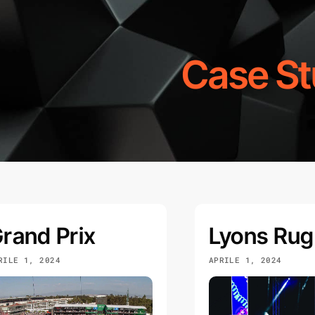
Case St
rand Prix
Lyons Ru
RILE 1, 2024
APRILE 1, 2024