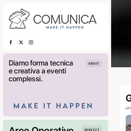
Salta
al
contenuto
Diamo forma tecnica
ABOUT
e creativa a eventi
complessi.
G
AP
Aree Operative
SERVIZI