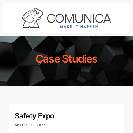
Salta
al
contenuto
Case Studies
Safety Expo
APRILE 1, 2024