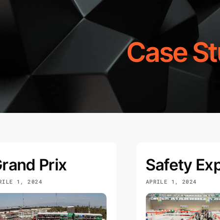
Case St
rand Prix
Safety Ex
RILE 1, 2024
APRILE 1, 2024