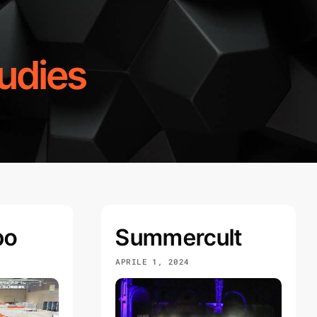
udies
po
Summercult
APRILE 1, 2024