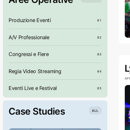
Produzione Eventi
01
A/V Professionale
02
Congressi e Fiere
03
L
Regia Video Streaming
04
AP
Eventi Live e Festival
05
Case Studies
ALL