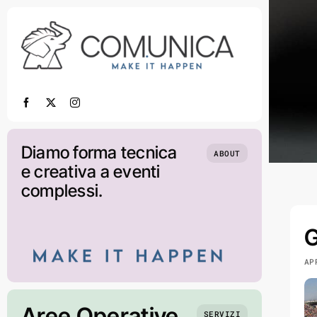
Salta
al
contenuto
Diamo forma tecnica
ABOUT
e creativa a eventi
complessi.
G
AP
Aree Operative
SERVIZI